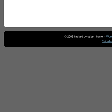
© 2009 hacked by cyber_hunter -
Wor
Entrada