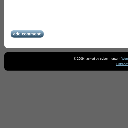
© 2009 hacked by cyber_hunter -
Wor
Entrada