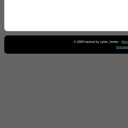
© 2009 hacked by cyber_hunter -
Wor
Entrada