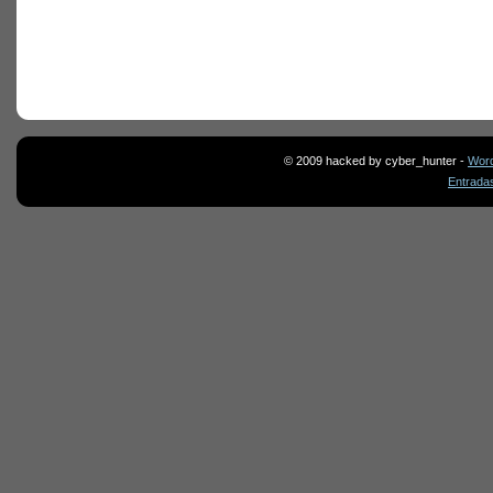
© 2009 hacked by cyber_hunter -
Wor
Entrada